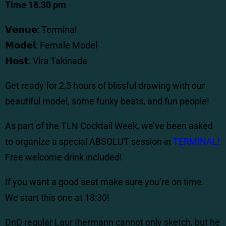
Time 18.30 pm
𝗩𝗲𝗻𝘂𝗲: Terminal
𝗠𝗼𝗱𝗲𝗹: Female Model
𝗛𝗼𝘀𝘁: Vira Takinada
Get ready for 2,5 hours of blissful drawing with our
beautiful model, some funky beats, and fun people!
As part of the TLN Cocktail Week, we’ve been asked
to organize a special ABSOLUT session in
TERMINAL!
Free welcome drink included!
If you want a good seat make sure you’re on time.
We start this one at 18:30!
DnD regular Laur Ihermann cannot only sketch, but he