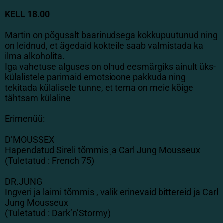
KELL 18.00
Martin on põgusalt baarinudsega kokkupuutunud ning
on leidnud, et ägedaid kokteile saab valmistada ka
ilma alkoholita.
Iga vahetuse alguses on olnud eesmärgiks ainult üks-
külalistele parimaid emotsioone pakkuda ning
tekitada külalisele tunne, et tema on meie kõige
tähtsam külaline
Erimenüü:
D’MOUSSEX
Hapendatud Sireli tõmmis ja Carl Jung Mousseux
(Tuletatud : French 75)
DR.JUNG
Ingveri ja laimi tõmmis , valik erinevaid bittereid ja Carl
Jung Mousseux
(Tuletatud : Dark’n’Stormy)