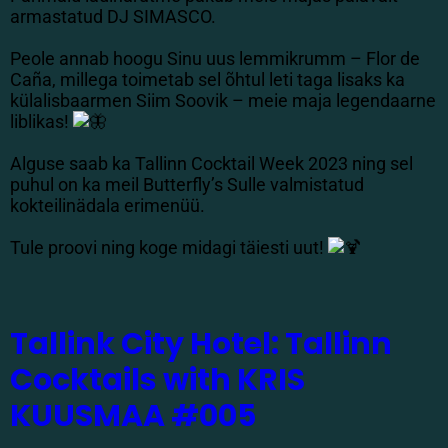
armastatud DJ SIMASCO.
Peole annab hoogu Sinu uus lemmikrumm – Flor de
Caña, millega toimetab sel õhtul leti taga lisaks ka
külalisbaarmen Siim Soovik – meie maja legendaarne
liblikas!
Alguse saab ka Tallinn Cocktail Week 2023 ning sel
puhul on ka meil Butterfly’s Sulle valmistatud
kokteilinädala erimenüü.
Tule proovi ning koge midagi täiesti uut!
Tallink City Hotel: Tallinn
Cocktails with KRIS
KUUSMAA #005