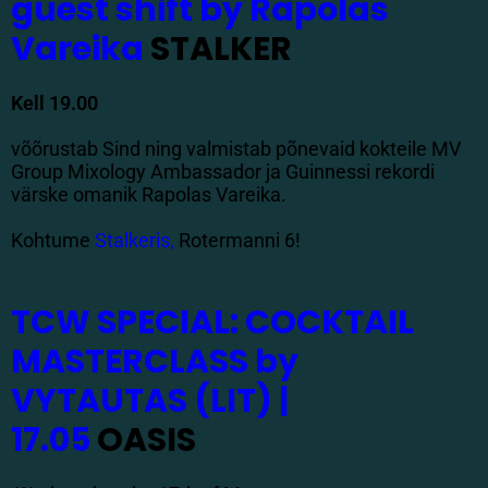
guest shift by Rapolas
Vareika
STALKER
Kell 19.00
võõrustab Sind ning valmistab põnevaid kokteile MV
Group Mixology Ambassador ja Guinnessi rekordi
värske omanik Rapolas Vareika.
Kohtume
Stalkeris,
Rotermanni 6!
TCW SPECIAL: COCKTAIL
MASTERCLASS by
VYTAUTAS (LIT) |
17.05
OASIS