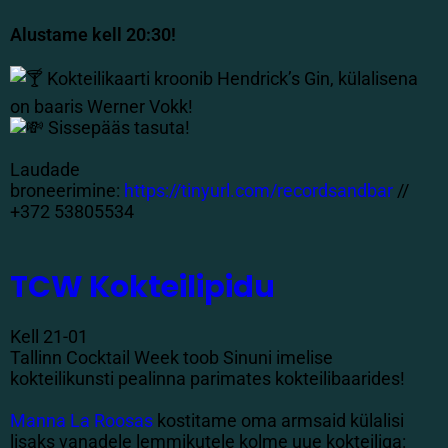
Alustame kell 20:30!
Kokteilikaarti kroonib Hendrick’s Gin, külalisena
on baaris Werner Vokk!
Sissepääs tasuta!
Laudade
broneerimine:
https://tinyurl.com/recordsandbar
//
+372 53805534
TCW Kokteilipidu
Kell 21-01
Tallinn Cocktail Week toob Sinuni imelise
kokteilikunsti pealinna parimates kokteilibaarides!
Manna La Roosas
kostitame oma armsaid külalisi
lisaks vanadele lemmikutele kolme uue kokteiliga: