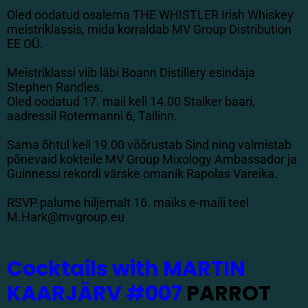
Oled oodatud osalema THE WHISTLER Irish Whiskey
meistriklassis, mida korraldab MV Group Distribution
EE OÜ.
Meistriklassi viib läbi Boann Distillery esindaja
Stephen Randles.
Oled oodatud 17. mail kell 14.00 Stalker baari,
aadressil Rotermanni 6, Tallinn.
Sama õhtul kell 19.00 võõrustab Sind ning valmistab
põnevaid kokteile MV Group Mixology Ambassador ja
Guinnessi rekordi värske omanik Rapolas Vareika.
RSVP palume hiljemalt 16. maiks e-maili teel
M.Hark@mvgroup.eu
Cocktails with MARTIN
KAARJÄRV #007
PARROT