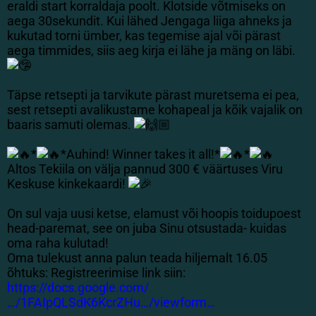
eraldi start korraldaja poolt. Klotside võtmiseks on
aega 30sekundit. Kui lähed Jengaga liiga ahneks ja
kukutad torni ümber, kas tegemise ajal või pärast
aega timmides, siis aeg kirja ei lähe ja mäng on läbi.
Täpse retsepti ja tarvikute pärast muretsema ei pea,
sest retsepti avalikustame kohapeal ja kõik vajalik on
baaris samuti olemas.
*
*Auhind! Winner takes it all!*
*
Altos Tekiila on välja pannud 300 € väärtuses Viru
Keskuse kinkekaardi!
On sul vaja uusi ketse, elamust või hoopis toidupoest
head-paremat, see on juba Sinu otsustada- kuidas
oma raha kulutad!
Oma tulekust anna palun teada hiljemalt 16.05
õhtuks: Registreerimise link siin:
https://docs.google.com/
…/1FAIpQLSdK6KcrZHu…/viewform…