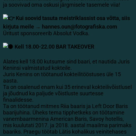
ja soovivad oma oskusi järgmisele tasemele viia!
Kui soovid tasuta meistriklassist osa võtta, siis
kirjuta meile → hannes.oun@fotografiska.com
Üritust sponsoreerib Absolut Vodka.
Kell 18.00-22.00 BAR TAKEOVER
Alates kell 18.00 kutsume sind baari, et nautida Juris
Keninsi valmistatud kokteile.
Juris Kenins on töötanud kokteilitööstuses üle 15
aasta.
Ta on osalenud enam kui 35 erineval kokteilivõistlusel
ja jõudnud ka paljude võistluste suurtesse
finaalidesse.
Ta on töötanud mitmes Riia baaris ja Left Door Baris
baarijuhina. Üheks tema tipphetkeks on töötamine
vanembaarmenina American Baris, Savoy hotellis,
mis kuulutati 2017. ja 2018. aastal maailma parimaks
baariks. Praegu töötab Lätis kohalikus veinitehases