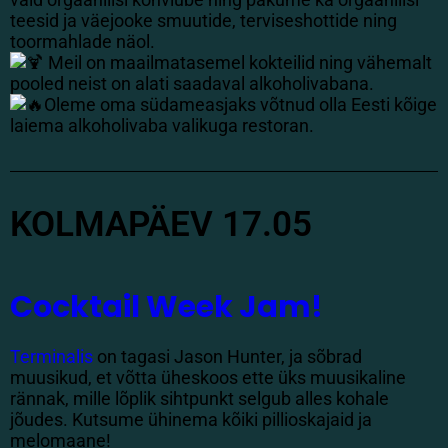
teesid ja väejooke smuutide, terviseshottide ning
toormahlade näol.
Meil on maailmatasemel kokteilid ning vähemalt
pooled neist on alati saadaval alkoholivabana.
Oleme oma südameasjaks võtnud olla Eesti kõige
laiema alkoholivaba valikuga restoran.
KOLMAPÄEV 17.05
Cocktail Week Jam!
Terminalis
on tagasi Jason Hunter, ja sõbrad
muusikud, et võtta üheskoos ette üks muusikaline
rännak, mille lõplik sihtpunkt selgub alles kohale
jõudes. Kutsume ühinema kõiki pillioskajaid ja
melomaane!