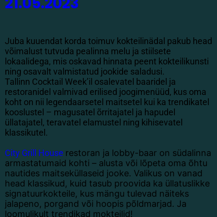
21.05.2023
Juba kuuendat korda toimuv kokteilinädal pakub head
võimalust tutvuda pealinna melu ja stiilsete
lokaalidega, mis oskavad hinnata peent kokteilikunsti
ning osavalt valmistatud jookide saladusi.
Tallinn Cocktail Week’il osalevatel baaridel ja
restoranidel valmivad erilised joogimenüüd, kus oma
koht on nii legendaarsetel maitsetel kui ka trendikatel
kooslustel – magusatel õrritajatel ja hapudel
üllatajatel, teravatel elamustel ning kihisevatel
klassikutel.
City Grill House
restoran ja lobby-baar on südalinna
armastatumaid kohti – alusta või lõpeta oma õhtu
nautides maitseküllaseid jooke. Valikus on vanad
head klassikud, kuid tasub proovida ka üllatuslikke
signatuurkokteile, kus mängu tulevad näiteks
jalapeno, porgand või hoopis põldmarjad. Ja
loomulikult trendikad mokteilid!