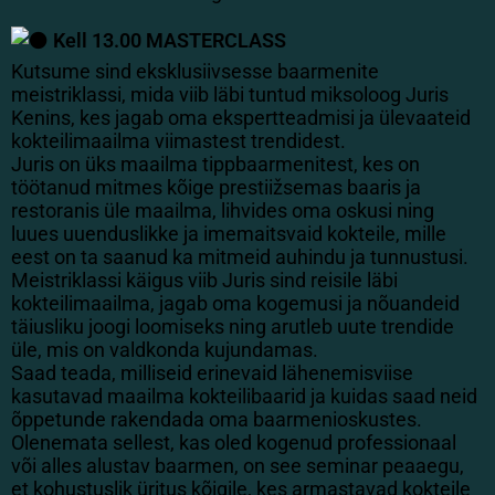
Kell 13.00 MASTERCLASS
Kutsume sind eksklusiivsesse baarmenite
meistriklassi, mida viib läbi tuntud miksoloog Juris
Kenins, kes jagab oma ekspertteadmisi ja ülevaateid
kokteilimaailma viimastest trendidest.
Juris on üks maailma tippbaarmenitest, kes on
töötanud mitmes kõige prestiižsemas baaris ja
restoranis üle maailma, lihvides oma oskusi ning
luues uuenduslikke ja imemaitsvaid kokteile, mille
eest on ta saanud ka mitmeid auhindu ja tunnustusi.
Meistriklassi käigus viib Juris sind reisile läbi
kokteilimaailma, jagab oma kogemusi ja nõuandeid
täiusliku joogi loomiseks ning arutleb uute trendide
üle, mis on valdkonda kujundamas.
Saad teada, milliseid erinevaid lähenemisviise
kasutavad maailma kokteilibaarid ja kuidas saad neid
õppetunde rakendada oma baarmenioskustes.
Olenemata sellest, kas oled kogenud professionaal
või alles alustav baarmen, on see seminar peaaegu,
et kohustuslik üritus kõigile, kes armastavad kokteile