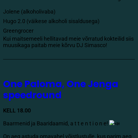
Jolene (alkoholivaba)
Hugo 2.0 (väikese alkoholi sisaldusega)
Greengrocer
Kui maitsemeeli hellitavad meie võrratud kokteilid siis
muusikaga paitab meie kõrvu DJ Simasco!
One Paloma, One Jenga
speedround
KELL 18.00
Baarmenid ja Baaridaamid, a t t e n t i o n e!
On aeg astuda omavahel võistlustulle, kus parim aeg