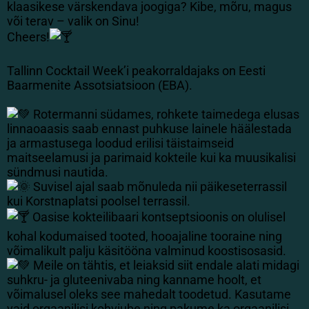
klaasikese värskendava joogiga? Kibe, mõru, magus
või terav – valik on Sinu!
Cheers!
Tallinn Cocktail Week’i peakorraldajaks on Eesti
Baarmenite Assotsiatsioon (EBA).
Rotermanni südames, rohkete taimedega elusas
linnaoaasis saab ennast puhkuse lainele häälestada
ja armastusega loodud erilisi täistaimseid
maitseelamusi ja parimaid kokteile kui ka muusikalisi
sündmusi nautida.
Suvisel ajal saab mõnuleda nii päikeseterrassil
kui Korstnaplatsi poolsel terrassil.
Oasise kokteilibaari kontseptsioonis on olulisel
kohal kodumaised tooted, hooajaline tooraine ning
võimalikult palju käsitööna valminud koostisosasid.
Meile on tähtis, et leiaksid siit endale alati midagi
suhkru- ja gluteenivaba ning kanname hoolt, et
võimalusel oleks see mahedalt toodetud. Kasutame
vaid orgaanilisi kohviube ning pakume ka orgaanilisi