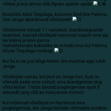
võidab ja kus ahnus võib lõpuks upakile ajada.
Koostöös Altos Tequilaga, kustume Sind One Paloma,
One Jenga speedround võistlusele!
Võistlemine toimub 1:1 vastakuti. Stardimärguande
saamisel, saavad võistlejad vastavast nupust oma aja
ise käima ja kinni panna.
Valmistatavaks kokteiliks on ei miski muu kui Paloma,
Altose Tequilaga muidugi.
Kui Sa ei ole just kõige kiirem, ära muretse appi tuleb
Jenga.
Võistlejate vastas, leti peal on Jenga torn, kust on
võimalik peale oma esitust, oma äranägemise järgi
võtta klotse. 1 klots lahutab joogitegemise ajast 3
sekundit (aeg võib ka miinusesse minna!).
Kui mõlemad võistlejad on lõpetanud oma
joogitegemise, siis Jenga klotside võtmiseks antakse