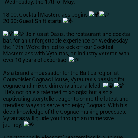
Wednesday, the 17th of May:
18:00: Cocktail Masterclass begins
20:30: Guest Shift starts
Join us at Oasis, the restaurant and cocktail
bar, for an unforgettable experience on Wednesday,
the 17th! We’re thrilled to kick off our Cocktail
Masterclass with Vytautas, an industry veteran with
over 10 years of expertise.
As a brand ambassador for the Baltics region at
Courvoisier Cognac House, Vytautas’s passion for
cognac and mixed drinks is unparalleled.
He’s not only a talented mixologist but also a
captivating storyteller, eager to share the latest and
trendiest ways to serve and enjoy Cognac. With his
deep knowledge of the Cognac-making processes,
Vytautas will guide you through an immersive
journey.
The “Cognac in Blossom” Masterclass is a unique