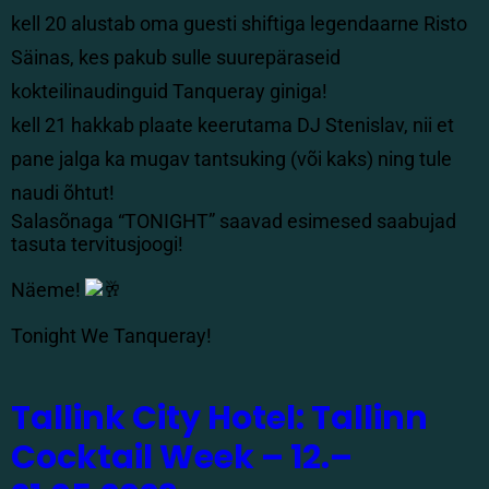
kell 20 alustab oma guesti shiftiga legendaarne Risto
Säinas, kes pakub sulle suurepäraseid
kokteilinaudinguid Tanqueray giniga!
kell 21 hakkab plaate keerutama DJ Stenislav, nii et
pane jalga ka mugav tantsuking (või kaks) ning tule
naudi õhtut!
Salasõnaga “TONIGHT” saavad esimesed saabujad
tasuta tervitusjoogi!
Näeme!
Tonight We Tanqueray!
Tallink City Hotel: Tallinn
Cocktail Week – 12.–