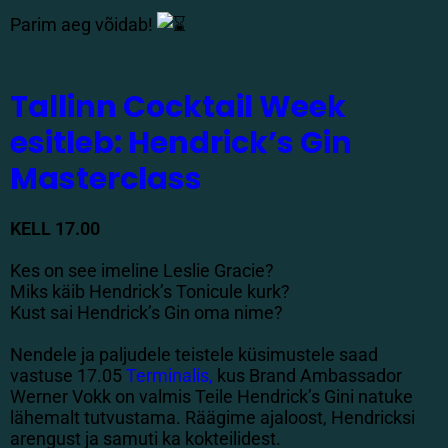
Parim aeg võidab!
Tallinn Cocktail Week
esitleb: Hendrick’s Gin
Masterclass
KELL 17.00
Kes on see imeline Leslie Gracie?
Miks käib Hendrick’s Tonicule kurk?
Kust sai Hendrick’s Gin oma nime?
Nendele ja paljudele teistele küsimustele saad
vastuse 17.05
Terminalis,
kus Brand Ambassador
Werner Vokk on valmis Teile Hendrick’s Gini natuke
lähemalt tutvustama. Räägime ajaloost, Hendricksi
arengust ja samuti ka kokteilidest.