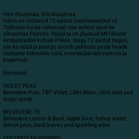
Herr Kuusmaa, Kris Kuusmaa
Härra on töötanud 12 aastat baarimaastikul nii
Tallinnas kui ka välismaal, osa sellest ajast ka
siinsamas Parrotis. Nüüd ta on jõudnud MH Brand
Ambassadori kohale Prikes. Nagu 12 aastat tagasi,
siis ka nüüd ja praegu soovib pakkuda peale heade
maitsete kokteilide näol, meeldejäävaid elamusi ja
kogemusi.
Erimenüü:
VIOLET PEAS
Bevedere Pure, TBT Violet, Lillet Blanc, citric acid and
sugar syrup
BELVEDERE 75
Belvedere Lemon & Basil, apple juice, honey water,
lemon juice, basil leaves and sparkling wine
COCONUT FASHIONED