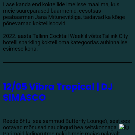
Lase kanda end kokteilide imelisse maailma, kus
meie suurepärased baarmenid, eesotsas
peabaarmen Jana Mitunevitšiga, täidavad ka kõige
põnevamad kokteilisoovid.
2022. aasta Tallinn Cocktail Week’il võitis Tallink City
hotelli sparkling kokteil oma kategoorias auhinnalise
esimese koha.
12/05 Vibra Tropical | DJ
SIMASCO
Reede õhtul sea sammud Butterfly Lounge’i, sest ees
ootavad mõnusad naudingud hea seltskonnaga.
Parimaid ladinarütme pakub meie majas palavalt