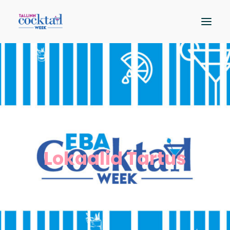
Osalejad
Kaart
Sündmused
Hääleta
Lokaalid Tartus