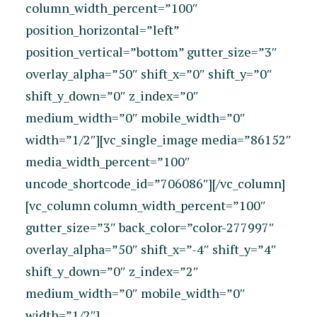
column_width_percent=”100″
position_horizontal=”left”
position_vertical=”bottom” gutter_size=”3″
overlay_alpha=”50″ shift_x=”0″ shift_y=”0″
shift_y_down=”0″ z_index=”0″
medium_width=”0″ mobile_width=”0″
width=”1/2″][vc_single_image media=”86152″
media_width_percent=”100″
uncode_shortcode_id=”706086″][/vc_column]
[vc_column column_width_percent=”100″
gutter_size=”3″ back_color=”color-277997″
overlay_alpha=”50″ shift_x=”-4″ shift_y=”4″
shift_y_down=”0″ z_index=”2″
medium_width=”0″ mobile_width=”0″
width=”1/2″]