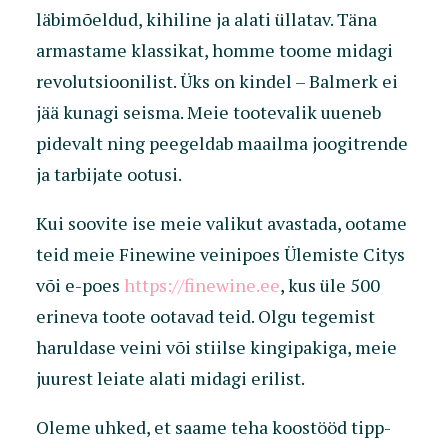
läbimõeldud, kihiline ja alati üllatav. Täna
armastame klassikat, homme toome midagi
revolutsioonilist. Üks on kindel – Balmerk ei
jää kunagi seisma. Meie tootevalik uueneb
pidevalt ning peegeldab maailma joogitrende
ja tarbijate ootusi.
Kui soovite ise meie valikut avastada, ootame
teid meie Finewine veinipoes Ülemiste Citys
või e-poes
https://finewine.ee
, kus üle 500
erineva toote ootavad teid. Olgu tegemist
haruldase veini või stiilse kingipakiga, meie
juurest leiate alati midagi erilist.
Oleme uhked, et saame teha koostööd tipp-