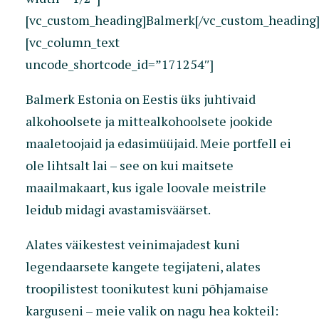
[vc_custom_heading]Balmerk[/vc_custom_heading
[vc_column_text
uncode_shortcode_id=”171254″]
Balmerk Estonia on Eestis üks juhtivaid
alkohoolsete ja mittealkohoolsete jookide
maaletoojaid ja edasimüüjaid. Meie portfell ei
ole lihtsalt lai – see on kui maitsete
maailmakaart, kus igale loovale meistrile
leidub midagi avastamisväärset.
Alates väikestest veinimajadest kuni
legendaarsete kangete tegijateni, alates
troopilistest toonikutest kuni põhjamaise
karguseni – meie valik on nagu hea kokteil: