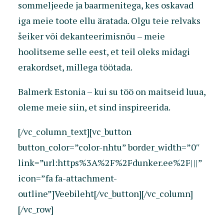
sommeljeede ja baarmenitega, kes oskavad
iga meie toote ellu äratada. Olgu teie relvaks
šeiker või dekanteerimisnõu – meie
hoolitseme selle eest, et teil oleks midagi
erakordset, millega töötada.
Balmerk Estonia – kui su töö on maitseid luua,
oleme meie siin, et sind inspireerida.
[/vc_column_text][vc_button
button_color=”color-nhtu” border_width=”0″
link=”url:https%3A%2F%2Fdunker.ee%2F|||”
icon=”fa fa-attachment-
outline”]Veebileht[/vc_button][/vc_column]
[/vc_row]