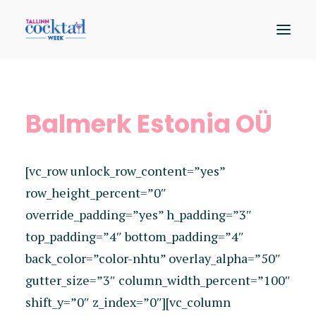
Osalejad
Balmerk Estonia OÜ
Kaart
Sündmused
[vc_row unlock_row_content=”yes”
Hääleta
row_height_percent=”0″
override_padding=”yes” h_padding=”3″
top_padding=”4″ bottom_padding=”4″
back_color=”color-nhtu” overlay_alpha=”50″
gutter_size=”3″ column_width_percent=”100″
shift_y=”0″ z_index=”0″][vc_column